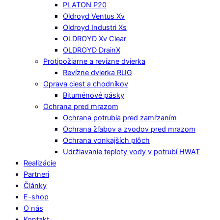
PLATON P20
Oldroyd Ventus Xv
Oldroyd Industri Xs
OLDROYD Xv Clear
OLDROYD DrainX
Protipožiarne a revízne dvierka
Revízne dvierka RUG
Oprava ciest a chodníkov
Bituménové pásky
Ochrana pred mrazom
Ochrana potrubia pred zamŕzaním
Ochrana žľabov a zvodov pred mrazom
Ochrana vonkajších plôch
Udržiavanie teploty vody v potrubí HWAT
Realizácie
Partneri
Články
E-shop
O nás
Kontakt