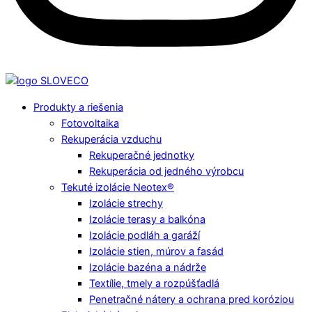
Produkty a riešenia
Fotovoltaika
Rekuperácia vzduchu
Rekuperačné jednotky
Rekuperácia od jedného výrobcu
Tekuté izolácie Neotex®
Izolácie strechy
Izolácie terasy a balkóna
Izolácie podláh a garáží
Izolácie stien, múrov a fasád
Izolácie bazéna a nádrže
Textílie, tmely a rozpúšťadlá
Penetračné nátery a ochrana pred koróziou