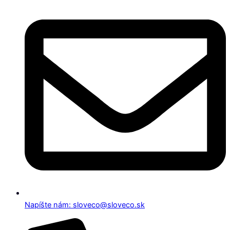
Napíšte nám: sloveco@sloveco.sk