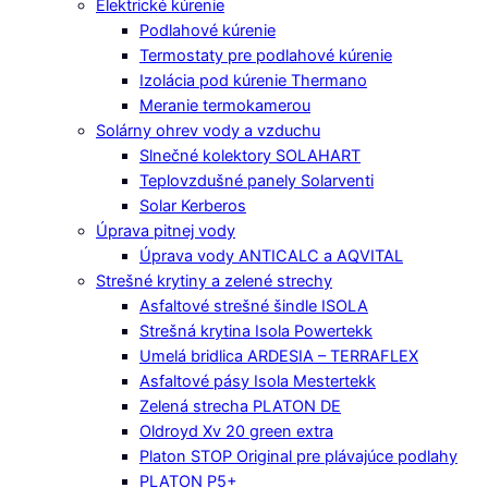
Elektrické kúrenie
Podlahové kúrenie
Termostaty pre podlahové kúrenie
Izolácia pod kúrenie Thermano
Meranie termokamerou
Solárny ohrev vody a vzduchu
Slnečné kolektory SOLAHART
Teplovzdušné panely Solarventi
Solar Kerberos
Úprava pitnej vody
Úprava vody ANTICALC a AQVITAL
Strešné krytiny a zelené strechy
Asfaltové strešné šindle ISOLA
Strešná krytina Isola Powertekk
Umelá bridlica ARDESIA – TERRAFLEX
Asfaltové pásy Isola Mestertekk
Zelená strecha PLATON DE
Oldroyd Xv 20 green extra
Platon STOP Original pre plávajúce podlahy
PLATON P5+