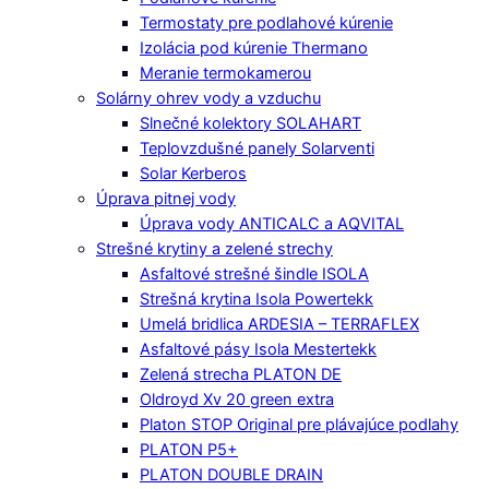
Termostaty pre podlahové kúrenie
Izolácia pod kúrenie Thermano
Meranie termokamerou
Solárny ohrev vody a vzduchu
Slnečné kolektory SOLAHART
Teplovzdušné panely Solarventi
Solar Kerberos
Úprava pitnej vody
Úprava vody ANTICALC a AQVITAL
Strešné krytiny a zelené strechy
Asfaltové strešné šindle ISOLA
Strešná krytina Isola Powertekk
Umelá bridlica ARDESIA – TERRAFLEX
Asfaltové pásy Isola Mestertekk
Zelená strecha PLATON DE
Oldroyd Xv 20 green extra
Platon STOP Original pre plávajúce podlahy
PLATON P5+
PLATON DOUBLE DRAIN