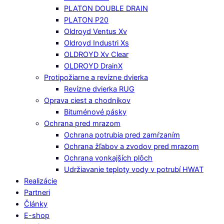
PLATON DOUBLE DRAIN
PLATON P20
Oldroyd Ventus Xv
Oldroyd Industri Xs
OLDROYD Xv Clear
OLDROYD DrainX
Protipožiarne a revízne dvierka
Revízne dvierka RUG
Oprava ciest a chodníkov
Bituménové pásky
Ochrana pred mrazom
Ochrana potrubia pred zamŕzaním
Ochrana žľabov a zvodov pred mrazom
Ochrana vonkajších plôch
Udržiavanie teploty vody v potrubí HWAT
Realizácie
Partneri
Články
E-shop