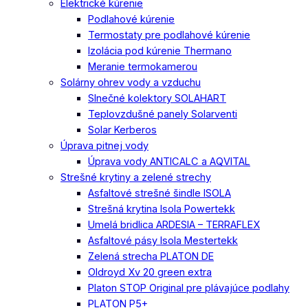
Elektrické kúrenie
Podlahové kúrenie
Termostaty pre podlahové kúrenie
Izolácia pod kúrenie Thermano
Meranie termokamerou
Solárny ohrev vody a vzduchu
Slnečné kolektory SOLAHART
Teplovzdušné panely Solarventi
Solar Kerberos
Úprava pitnej vody
Úprava vody ANTICALC a AQVITAL
Strešné krytiny a zelené strechy
Asfaltové strešné šindle ISOLA
Strešná krytina Isola Powertekk
Umelá bridlica ARDESIA – TERRAFLEX
Asfaltové pásy Isola Mestertekk
Zelená strecha PLATON DE
Oldroyd Xv 20 green extra
Platon STOP Original pre plávajúce podlahy
PLATON P5+