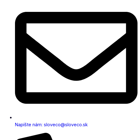
Napíšte nám: sloveco@sloveco.sk