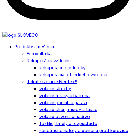
Produkty a riešenia
Fotovoltaika
Rekuperácia vzduchu
Rekuperačné jednotky
Rekuperácia od jedného výrobcu
Tekuté izolácie Neotex®
Izolácie strechy
Izolácie terasy a balkóna
Izolácie podláh a garáží
Izolácie stien, múrov a fasád
Izolácie bazéna a nádrže
Textílie, tmely a rozpúšťadlá
Penetračné nátery a ochrana pred koróziou