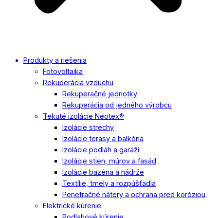
Produkty a riešenia
Fotovoltaika
Rekuperácia vzduchu
Rekuperačné jednotky
Rekuperácia od jedného výrobcu
Tekuté izolácie Neotex®
Izolácie strechy
Izolácie terasy a balkóna
Izolácie podláh a garáží
Izolácie stien, múrov a fasád
Izolácie bazéna a nádrže
Textílie, tmely a rozpúšťadlá
Penetračné nátery a ochrana pred koróziou
Elektrické kúrenie
Podlahové kúrenie