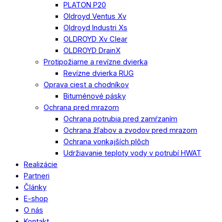
PLATON P20
Oldroyd Ventus Xv
Oldroyd Industri Xs
OLDROYD Xv Clear
OLDROYD DrainX
Protipožiarne a revízne dvierka
Revízne dvierka RUG
Oprava ciest a chodníkov
Bituménové pásky
Ochrana pred mrazom
Ochrana potrubia pred zamŕzaním
Ochrana žľabov a zvodov pred mrazom
Ochrana vonkajších plôch
Udržiavanie teploty vody v potrubí HWAT
Realizácie
Partneri
Články
E-shop
O nás
Kontakt