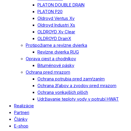
PLATON DOUBLE DRAIN
PLATON P20
Oldroyd Ventus Xv
Oldroyd Industri Xs
OLDROYD Xv Clear
OLDROYD DrainX
Protipožiarne a revízne dvierka
Revízne dvierka RUG
Oprava ciest a chodníkov
Bituménové pásky
Ochrana pred mrazom
Ochrana potrubia pred zamŕzaním
Ochrana žľabov a zvodov pred mrazom
Ochrana vonkajších plôch
Udržiavanie teploty vody v potrubí HWAT
Realizácie
Partneri
Články
E-shop