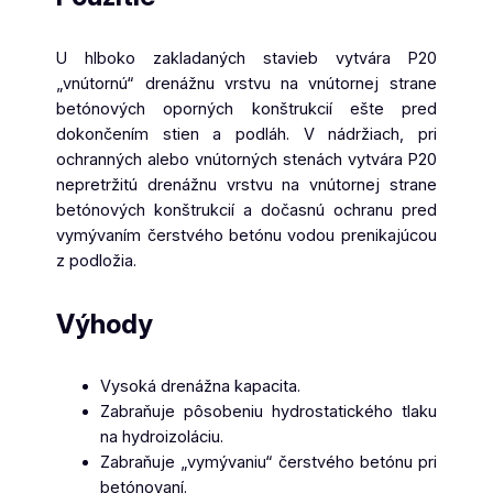
U hlboko zakladaných stavieb vytvára P20
„vnútornú“ drenážnu vrstvu na vnútornej strane
betónových oporných konštrukcií ešte pred
dokončením stien a podláh. V nádržiach, pri
ochranných alebo vnútorných stenách vytvára P20
nepretržitú drenážnu vrstvu na vnútornej strane
betónových konštrukcií a dočasnú ochranu pred
vymývaním čerstvého betónu vodou prenikajúcou
z podložia.
Výhody
Vysoká drenážna kapacita.
Zabraňuje pôsobeniu hydrostatického tlaku
na hydroizoláciu.
Zabraňuje „vymývaniu“ čerstvého betónu pri
betónovaní.