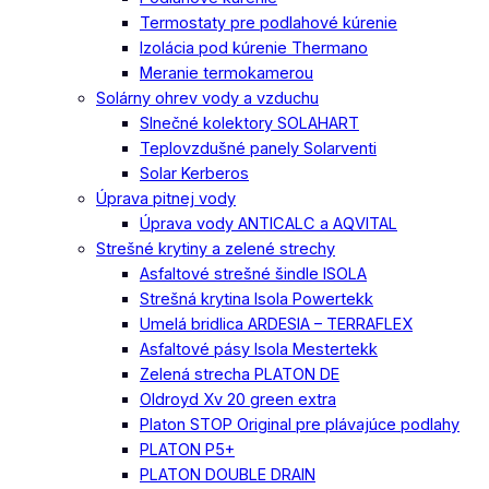
Termostaty pre podlahové kúrenie
Izolácia pod kúrenie Thermano
Meranie termokamerou
Solárny ohrev vody a vzduchu
Slnečné kolektory SOLAHART
Teplovzdušné panely Solarventi
Solar Kerberos
Úprava pitnej vody
Úprava vody ANTICALC a AQVITAL
Strešné krytiny a zelené strechy
Asfaltové strešné šindle ISOLA
Strešná krytina Isola Powertekk
Umelá bridlica ARDESIA – TERRAFLEX
Asfaltové pásy Isola Mestertekk
Zelená strecha PLATON DE
Oldroyd Xv 20 green extra
Platon STOP Original pre plávajúce podlahy
PLATON P5+
PLATON DOUBLE DRAIN