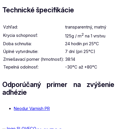
Technické špecifikácie
Vzhľad:
transparentný, matný
2
Krycia schopnosť:
125g / m
na 1 vrstvu
Doba schnutia:
24 hodín pri 25°C
Úplné vytvrdnutie:
7 dní (pri 25°C)
Zmiešavací pomer (hmotnosť):
38:14
Tepelná odolnosť:
-30°C až +80°C
Odporúčaný primer na zvýšenie
adhézie
Neodur Varnish PR