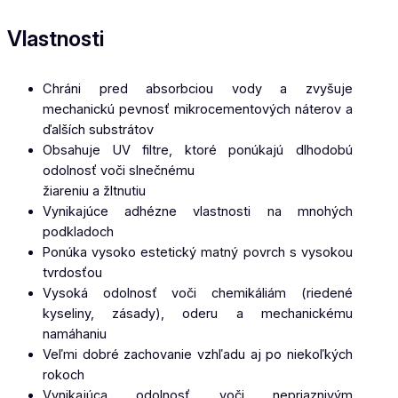
Vlastnosti
Chráni pred absorbciou vody a zvyšuje
mechanickú pevnosť mikrocementových náterov a
ďalších substrátov
Obsahuje UV filtre, ktoré ponúkajú dlhodobú
odolnosť voči slnečnému
žiareniu a žltnutiu
Vynikajúce adhézne vlastnosti na mnohých
podkladoch
Ponúka vysoko estetický matný povrch s vysokou
tvrdosťou
Vysoká odolnosť voči chemikáliám (riedené
kyseliny, zásady), oderu a mechanickému
namáhaniu
Veľmi dobré zachovanie vzhľadu aj po niekoľkých
rokoch
Vynikajúca odolnosť voči nepriaznivým