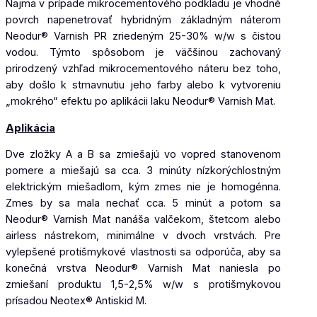
Najmä v prípade mikrocementového podkladu je vhodné
povrch napenetrovať hybridným základným náterom
Neodur® Varnish PR zriedeným 25-30% w/w s čistou
vodou. Týmto spôsobom je väčšinou zachovaný
prirodzený vzhľad mikrocementového náteru bez toho,
aby došlo k stmavnutiu jeho farby alebo k vytvoreniu
„mokrého“ efektu po aplikácii laku Neodur® Varnish Mat.
Aplikácia
Dve zložky A a B sa zmiešajú vo vopred stanovenom
pomere a miešajú sa cca. 3 minúty nízkorýchlostným
elektrickým miešadlom, kým zmes nie je homogénna.
Zmes by sa mala nechať cca. 5 minút a potom sa
Neodur® Varnish Mat nanáša valčekom, štetcom alebo
airless nástrekom, minimálne v dvoch vrstvách. Pre
vylepšené protišmykové vlastnosti sa odporúča, aby sa
konečná vrstva Neodur® Varnish Mat naniesla po
zmiešaní produktu 1,5-2,5% w/w s protišmykovou
prísadou Neotex® Antiskid M.