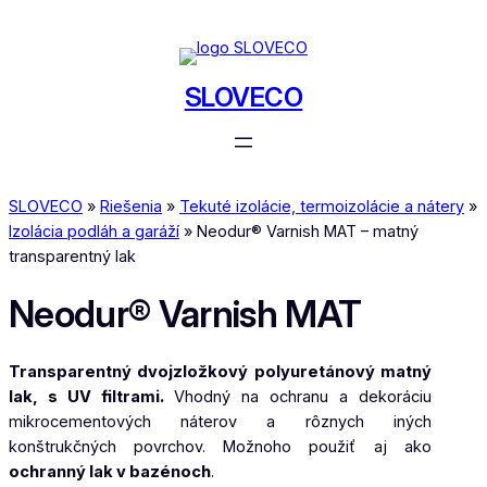
Prejsť
na
obsah
SLOVECO
SLOVECO
»
Riešenia
»
Tekuté izolácie, termoizolácie a nátery
»
Izolácia podláh a garáží
»
Neodur® Varnish MAT – matný
transparentný lak
Neodur® Varnish MAT
Transparentný dvojzložkový polyuretánový matný
lak, s UV filtrami.
Vhodný na ochranu a dekoráciu
mikrocementových náterov a rôznych iných
konštrukčných povrchov. Možnoho použiť aj ako
ochranný lak v bazénoch
.