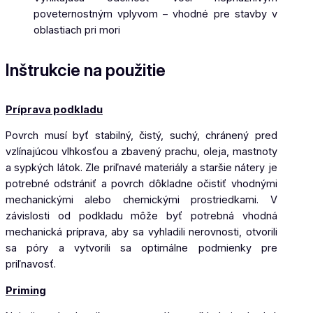
poveternostným vplyvom – vhodné pre stavby v
oblastiach pri mori
Inštrukcie na použitie
Príprava podkladu
Povrch musí byť stabilný, čistý, suchý, chránený pred
vzlínajúcou vlhkosťou
a zbavený prachu, oleja, mastnoty
a sypkých látok. Zle priľnavé materiály a staršie nátery je
potrebné odstrániť a povrch dôkladne očistiť vhodnými
mechanickými alebo chemickými prostriedkami. V
závislosti od podkladu môže byť potrebná vhodná
mechanická príprava, aby sa vyhladili nerovnosti, otvorili
sa póry a vytvorili sa optimálne podmienky pre
priľnavosť.
Priming