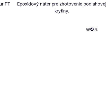
ur FT
Epoxidový náter pre zhotovenie podlahovej
krytiny.
Instagram
Facebook
X