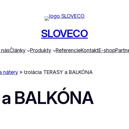
SLOVECO
 nás
Články
Produkty
Referencie
Kontakt
E-shop
Partne
a nátery
»
Izolácia TERASY a BALKÓNA
Y a BALKÓNA