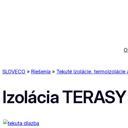
Prejsť
na
obsah
O
SLOVECO
»
Riešenia
»
Tekuté izolácie, termoizolácie 
Izolácia TERAS