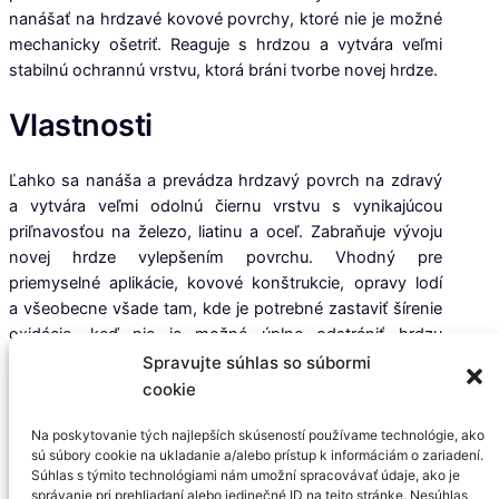
nanášať na hrdzavé kovové povrchy, ktoré nie je možné
mechanicky ošetriť. Reaguje s hrdzou a vytvára veľmi
stabilnú ochrannú vrstvu, ktorá bráni tvorbe novej hrdze.
Vlastnosti
Ľahko sa nanáša a prevádza hrdzavý povrch na zdravý
a vytvára veľmi odolnú čiernu vrstvu s vynikajúcou
priľnavosťou na železo, liatinu a oceľ. Zabraňuje vývoju
novej hrdze vylepšením povrchu. Vhodný pre
priemyselné
aplikácie, kovové konštrukcie, opravy lodí
a všeobecne všade tam, kde je potrebné zastaviť šírenie
oxidácie, keď nie je možné úplne odstrániť hrdzu
mechanickými prostriedkami a pieskovaním. Je ho
Spravujte súhlas so súbormi
možné pretrieť nátermi na báze vody.
cookie
Technické vlastnosti
Na poskytovanie tých najlepších skúseností používame technológie, ako
sú súbory cookie na ukladanie a/alebo prístup k informáciám o zariadení.
Súhlas s týmito technológiami nám umožní spracovávať údaje, ako je
Vzhľad: Priehľadný na čistom železe. Čierna na
správanie pri prehliadaní alebo jedinečné ID na tejto stránke. Nesúhlas