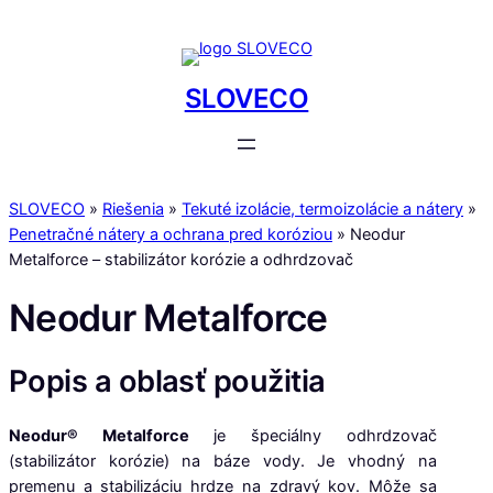
Prejsť
na
obsah
SLOVECO
SLOVECO
»
Riešenia
»
Tekuté izolácie, termoizolácie a nátery
»
Penetračné nátery a ochrana pred koróziou
»
Neodur
Metalforce – stabilizátor korózie a odhrdzovač
Neodur Metalforce
Popis a oblasť použitia
Neodur® Metalforce
je špeciálny odhrdzovač
(stabilizátor korózie) na báze
vody. Je vhodný na
premenu a stabilizáciu hrdze na zdravý kov. Môže sa